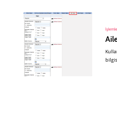
Aile
Bilgisi
İşlemle
Tanımlama
Ail
Kulla
bilgi