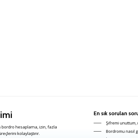
imi
En sık sorulan sor
Şifremi unuttum, n
 bordro hesaplama, izin, fazla
Bordromu nasıl g
eçlerini kolaylaştırır.